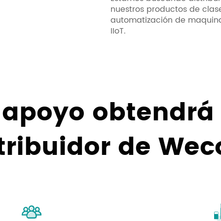
nuestros productos de clase
automatización de maquinar
IIoT.
 apoyo obtendrá
tribuidor de We